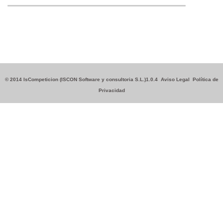
© 2014 IsCompeticion (ISCON Software y consultoria S.L.)1.0.4
Aviso Legal
Política de
Privacidad