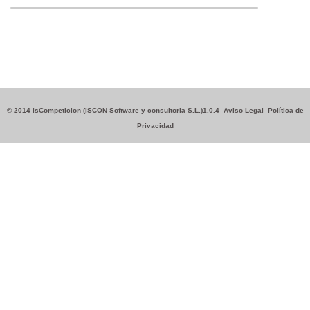
© 2014 IsCompeticion (ISCON Software y consultoria S.L.)1.0.4
Aviso Legal
Política de
Privacidad